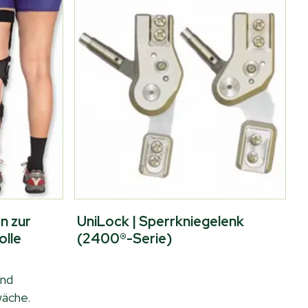
n zur
UniLock | Sperrkniegelenk
olle
(2400®-Serie)
und
wäche.