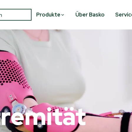
Produkte
Über Basko
Servic
remität