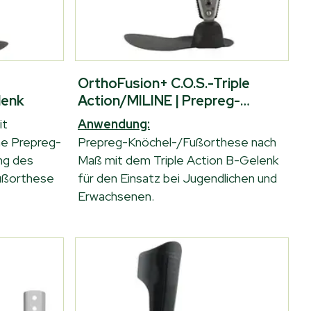
OrthoFusion+ C.O.S.-Triple
lenk
Action/MILINE | Prepreg-
Knöchel-/Fußorthese nach Maß
it
Anwendung:
ine Prepreg-
Prepreg-Knöchel-/Fußorthese nach
ng des
Maß mit dem Triple Action B-Gelenk
ußorthese
für den Einsatz bei Jugendlichen und
Erwachsenen.