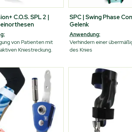
on+ C.O.S. SPL 2 |
SPC | Swing Phase Con
einorthesen
Gelenk
g:
Anwendung:
gung von Patienten mit
Verhindern einer übermäßi
 aktiven Kniestreckung.
des Knies